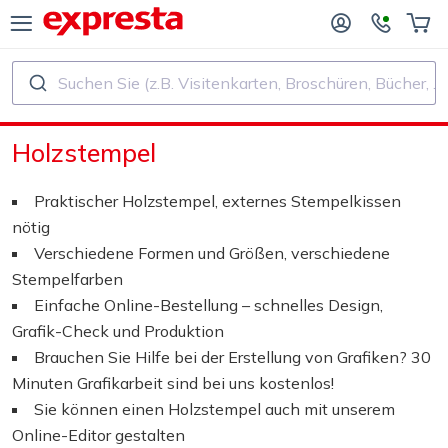
Suchen Sie (z.B. Visitenkarten, Broschüren, Bücher, ...)
ALLE PRODUKTE
FÜR VERLAGE UND AUTOREN
Holzstempel
R BUCHVERLAGE
Druck
Praktischer Holzstempel, externes Stempelkissen
R SELF‑PUBLISHER
Druck und Bindung
nötig
Verschiedene Formen und Größen, verschiedene
CHDRUCK
Aufkleber und Etiketten
Stempelfarben
Einfache Online-Bestellung – schnelles Design,
Grafik-Check und Produktion
Kalender
Brauchen Sie Hilfe bei der Erstellung von Grafiken? 30
Minuten Grafikarbeit sind bei uns kostenlos!
Stempel herstellen
Sie können einen Holzstempel auch mit unserem
Online-Editor gestalten