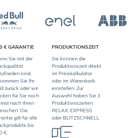
0 € GARANTIE
PRODUKTIONSZEIT
nn Sie mit der
Sie können die
uckqualität
Produktionszeit direkt
ufrieden sind,
im Preiskalkulator
kommen Sie Ihr
oder im Warenkorb
d zurück oder wir
einstellen. Zur
ucken für Sie noch
Auswahl haben Sie 3
nmal nach Ihren
Produktionszeiten:
nschen. Die
RELAX, EXPRESS
antie gilt für alle
oder BLITZSCHNELL.
uckprodukte bis
0 €.