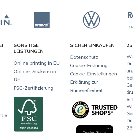
EI
SONSTIGE
SICHER EINKAUFEN
25
LEISTUNGEN
We
Datenschutz
Online printing in EU
Dr
Cookie-Erklärung
unz
Online-Druckerei in
Cookie-Einstellungen
be
DE
Erklärung zur
Gel
FSC-Zertifizierung
Barrierefreiheit
dr
ei
Wü
Gar
ntie
Dr
25