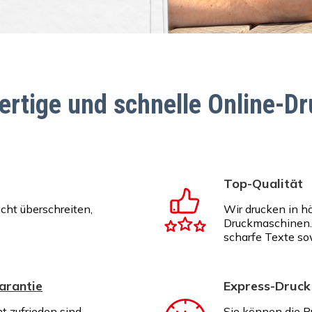
rtige und schnelle Online-Dr
Top-Qualität
icht überschreiten,
Wir drucken in h
Druckmaschinen. 
scharfe Texte so
arantie
Express-Druck
ht zufrieden sind,
Sie können die P