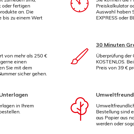
k oder fertigen
Preiskalkulator o
rodukte an. Die
Auswahl haben S
te bis zu einem Wert
EXPRESS oder B
30 Minuten G
rt von mehr als 250 €
Überprüfung der G
 gerne einen
KOSTENLOS. Bei I
en Sie mit dem
Preis von 39 € p
Nummer sicher gehen.
 Unterlagen
Umweltfreundl
erlagen in Ihrem
Umweltfreundlich
estellen.
Bestellung sind e
aus Papier aus na
werden oder soga