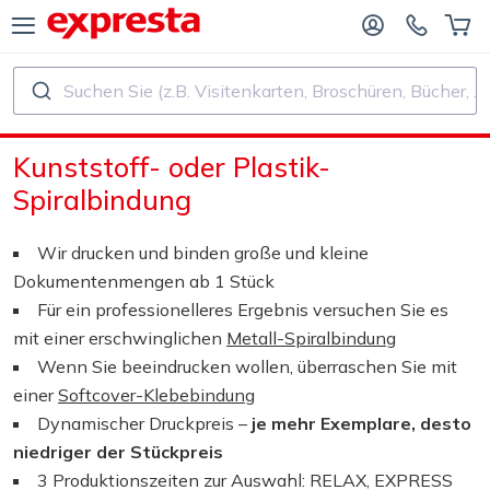
Suchen Sie (z.B. Visitenkarten, Broschüren, Bücher, ...)
ALLE PRODUKTE
FÜR VERLAGE UND AUTOREN
Kunststoff- oder Plastik-
R BUCHVERLAGE
Druck
Spiralbindung
R SELF‑PUBLISHER
Druck und Bindung
Wir drucken und binden große und kleine
Dokumentenmengen ab 1 Stück
CHDRUCK
Aufkleber und Etiketten
Für ein professionelleres Ergebnis versuchen Sie es
mit einer erschwinglichen
Metall-Spiralbindung
Wenn Sie beeindrucken wollen, überraschen Sie mit
Kalender
einer
Softcover-Klebebindung
Dynamischer Druckpreis –
je mehr Exemplare, desto
Stempel herstellen
niedriger der Stückpreis
3 Produktionszeiten zur Auswahl: RELAX, EXPRESS