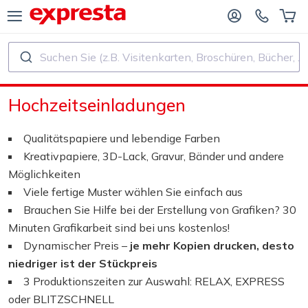
Suchen Sie (z.B. Visitenkarten, Broschüren, Bücher, ...)
ALLE PRODUKTE
FÜR VERLAGE UND AUTOREN
Hochzeitseinladungen
R BUCHVERLAGE
Druck
Qualitätspapiere und lebendige Farben
R SELF‑PUBLISHER
Druck und Bindung
Kreativpapiere, 3D-Lack, Gravur, Bänder und andere
Möglichkeiten
CHDRUCK
Aufkleber und Etiketten
Viele fertige Muster wählen Sie einfach aus
Brauchen Sie Hilfe bei der Erstellung von Grafiken? 30
Minuten Grafikarbeit sind bei uns kostenlos!
Kalender
Dynamischer Preis –
je mehr Kopien drucken, desto
niedriger ist der Stückpreis
Stempel herstellen
3 Produktionszeiten zur Auswahl: RELAX, EXPRESS
oder BLITZSCHNELL