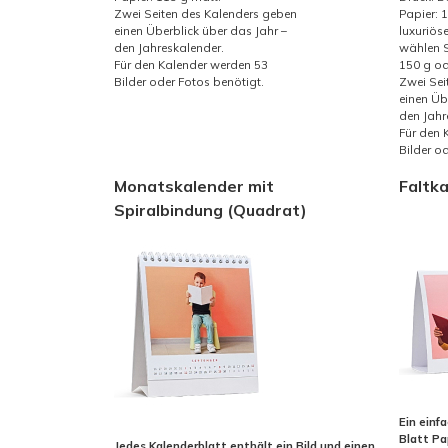
Zwei Seiten des Kalenders geben
Papier: 
einen Überblick über das Jahr –
luxuriös
den Jahreskalender.
wählen S
Für den Kalender werden 53
150 g od
Bilder oder Fotos benötigt.
Zwei Sei
einen Üb
den Jahr
Für den 
Bilder o
Monatskalender mit
Faltk
Spiralbindung (Quadrat)
Ein einf
Blatt Pa
Jedes Kalenderblatt enthält ein Bild und einen