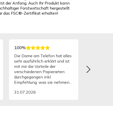
rst der Anfang. Auch Ihr Produkt kann
chhaltiger Forstwirtschaft hergestellt
r das FSC®-Zertifikat erhalten!
100%
Die Dame am Telefon hat alles
sehr ausführlich erklärt und ist
mit mir die Vorteile der
verschiedenen Papierarten
durchgegangen inkl.
Empfehlung, was sie nehmen
würde. Druck war super schnell!
31.07.2026
War sehr angenehm. Gerne
wieder!