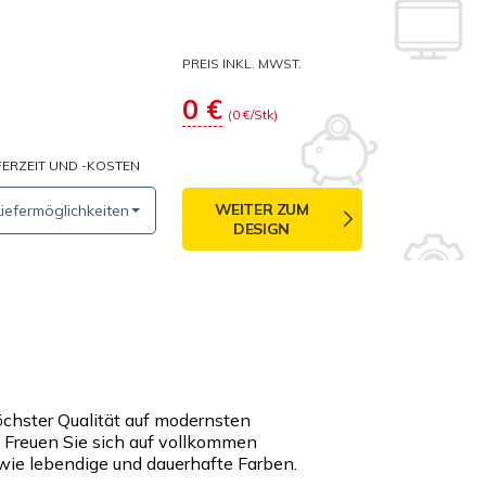
PREIS INKL. MWST.
0
€
(
0
€/Stk)
FERZEIT UND -KOSTEN
WEITER ZUM
Liefermöglichkeiten
DESIGN
öchster Qualität auf modernsten
Freuen Sie sich auf vollkommen
wie lebendige und dauerhafte Farben.