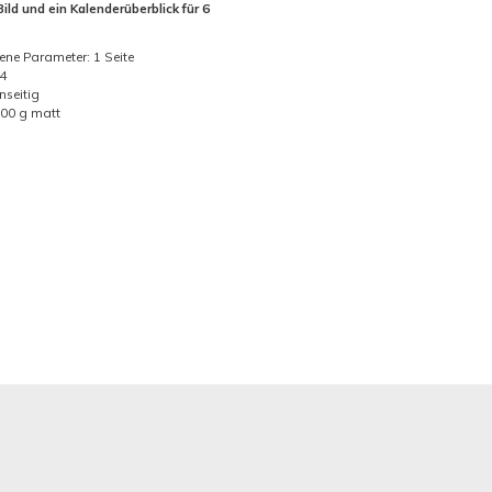
Bild und ein Kalenderüberblick für 6
ne Parameter: 1 Seite
4
nseitig
300 g matt