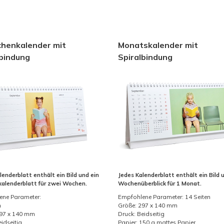
henkalender mit
Monatskalender mit
lbindung
Spiralbindung
lenderblatt enthält ein Bild und ein
Jedes Kalenderblatt enthält ein Bild 
alenderblatt für zwei Wochen.
Wochenüberblick für 1 Monat.
ene Parameter:
Empfohlene Parameter: 14 Seiten
n
Größe: 297 x 140 mm
297 x 140 mm
Druck: Beidseitig
eidseitig
Papier: 150 g mattes Papier.