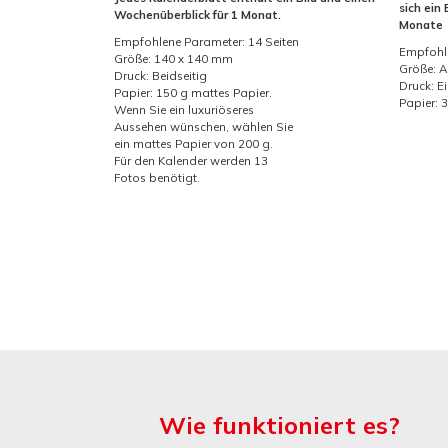
sich ein 
Wochenüberblick für 1 Monat.
Monate
Empfohlene Parameter: 14 Seiten
Empfohle
Größe: 140 x 140 mm
Größe: A
Druck: Beidseitig
Druck: Ei
Papier: 150 g mattes Papier.
Papier: 
Wenn Sie ein luxuriöseres
Aussehen wünschen, wählen Sie
ein mattes Papier von 200 g.
Für den Kalender werden 13
Fotos benötigt.
Wie funktioniert es?