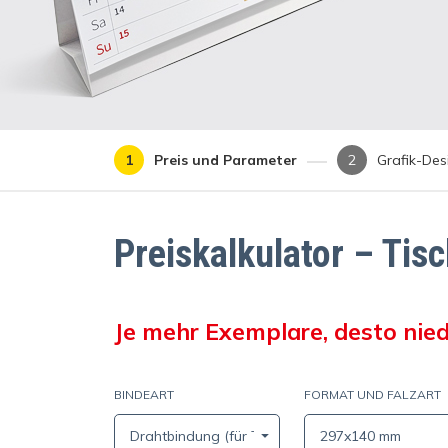
Preis und Parameter
Grafik-Des
Preiskalkulator – Tis
Je mehr Exemplare, desto nied
BINDEART
FORMAT UND FALZART
Drahtbindung (für Tischkalender)
297x140 mm