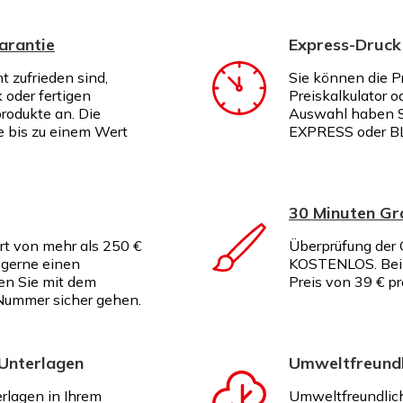
arantie
Express-Druck
ht zufrieden sind,
Sie können die P
k oder fertigen
Preiskalkulator o
rodukte an. Die
Auswahl haben S
te bis zu einem Wert
EXPRESS oder B
30 Minuten G
rt von mehr als 250 €
Überprüfung der G
 gerne einen
KOSTENLOS. Bei I
en Sie mit dem
Preis von 39 € p
Nummer sicher gehen.
 Unterlagen
Umweltfreundl
erlagen in Ihrem
Umweltfreundlich