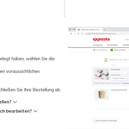
 von Vorlagen auswählen und
icht, ob er richtig
bereit ist, haben?
ie Daten ändern
elegt haben, wählen Sie die
e mein eigenes Design
en voraussichtlichen
der Grafik ändern
hließen Sie Ihre Bestellung ab.
bearbeiten
ellen?
och bearbeiten?
Grafiker nicht zufrieden