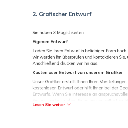
2. Grafischer Entwurf
Sie haben 3 Möglichkeiten:
Eigenen Entwurf
Laden Sie Ihren Entwurf in beliebiger Form hoch
wir werden ihn überprüfen und kontaktieren Sie,
Anschließend drucken wir ihn aus.
Kostenloser Entwurf von unserem Grafiker
Unser Grafiker erstellt Ihnen Ihren Vorstellunge
kostenlosen Entwurf oder hilft Ihnen bei der Bea
Entwurfs. Wenn Sie Interesse an anspruchsvolle
Sie uns
, und wir geben Ihnen ein
vorteilhaftes
P
Lesen Sie weiter
Erstellen Sie einen Entwurf online über den 
auf oder aus unseren Vorlagen).
Im Rahmen der Bestellung können Sie Ihren eig