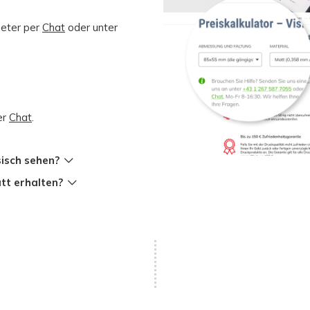
meter per
Chat
oder unter
er
Chat
.
sisch sehen?
tt erhalten?