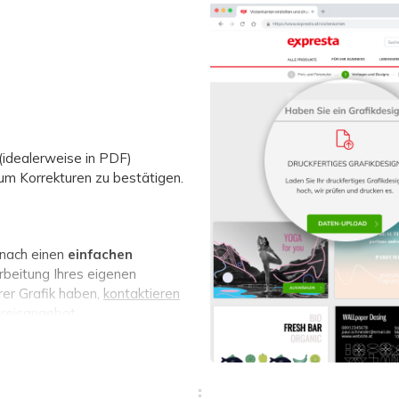
 (idealerweise in PDF)
 um Korrekturen zu bestätigen.
n nach einen
einfachen
rbeitung Ihres eigenen
rer Grafik haben,
kontaktieren
reisangebot.
Editor (vollständig von Grund
enen Entwurf in unserem