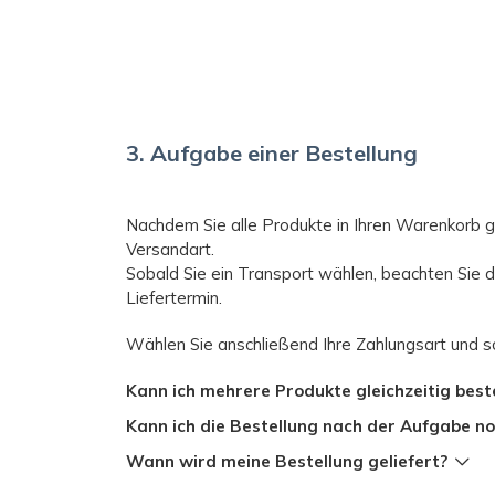
Online-Editor erstellen oder aus einer Vielzahl
eine nach Ihren Vorstellungen anpassen.
Ich habe meinen eigenen Entwurf, weiß aber n
druckbereit ist.
3. Aufgabe einer Bestellung
Welche Parameter soll ein Entwurf, der druck
Ich habe einen alten Entwurf und brauche d
Nachdem Sie alle Produkte in Ihren Warenkorb g
Versandart.
Ich habe ein Foto- / Scan-Design und möcht
Sobald Sie ein Transport wählen, beachten Sie d
entsprechend bearbeiten
Liefertermin.
Ich möchte die Farbe oder andere Elemente 
Wählen Sie anschließend Ihre Zahlungsart und sc
Ich möchte die Grafik in eine andere Größe 
Kann ich mehrere Produkte gleichzeitig best
Wie kommuniziere ich mit einem Grafiker?
Kann ich die Bestellung nach der Aufgabe n
Was passiert, wenn ich mit dem Entwurf vom 
Wann wird meine Bestellung geliefert?
bin?