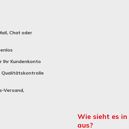
isten eine sehr gute
6
28.07.2026
ail, Chat oder
tenlos
er Ihr Kundenkonto
 Qualitätskontrolle
s-Versand,
Wie sieht es i
aus?