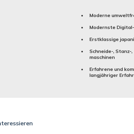
Moderne umweltfre
Modernste Digital
Erstklassige japan
Schneide-, Stanz-,
ma­schinen
Erfahrene und kom
langjähriger Erfah
nteressieren