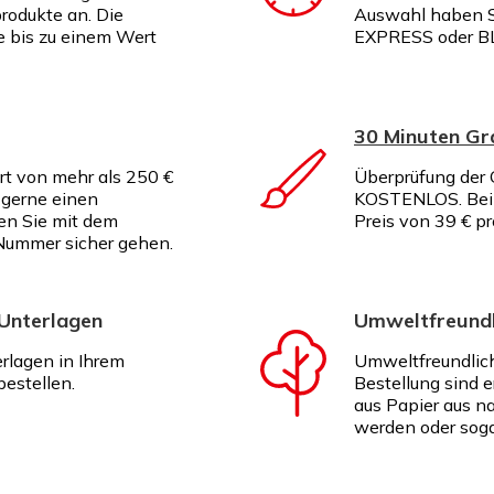
rodukte an. Die
Auswahl haben S
te bis zu einem Wert
EXPRESS oder B
30 Minuten G
rt von mehr als 250 €
Überprüfung der G
 gerne einen
KOSTENLOS. Bei I
en Sie mit dem
Preis von 39 € p
Nummer sicher gehen.
 Unterlagen
Umweltfreundl
erlagen in Ihrem
Umweltfreundlich
estellen.
Bestellung sind e
aus Papier aus na
werden oder soga