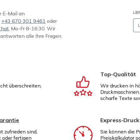
LIE
e E-Mail an
r
+43 670 301 9461
oder
Chat
, Mo-Fr 8-16:30. Wir
eantworten alle Ihre Fragen.
Top-Qualität
icht überschreiten,
Wir drucken in h
Druckmaschinen. 
scharfe Texte so
arantie
Express-Druck
ht zufrieden sind,
Sie können die P
k oder fertigen
Preiskalkulator o