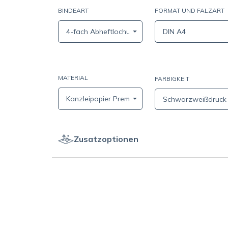
BINDEART
FORMAT UND FALZART
4-fach Abheftlochung am linken Rand
DIN A4
MATERIAL
FARBIGKEIT
Kanzleipapier Premium mit FSC® (0,1 mm / 80 g/m
Schwarzweißdruck
Zusatzoptionen