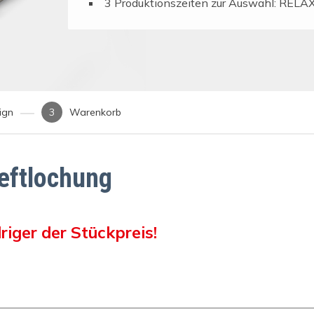
3 Produktionszeiten zur Auswahl: REL
ign
Warenkorb
heftlochung
riger der Stückpreis!