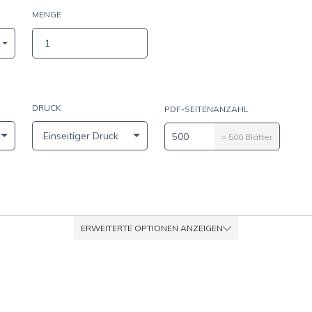
MENGE
DRUCK
PDF-SEITENANZAHL
²)Bitte wählen Sie einen Schätzwert für die durchschnittliche Farbd
Einseitiger Druck
=
500
Blätter
ERWEITERTE OPTIONEN ANZEIGEN