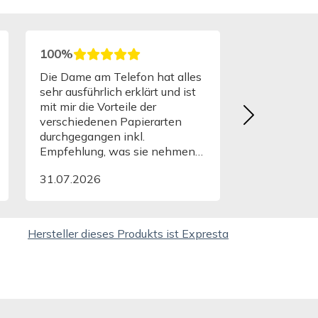
100%
Sehr rasche und unkomplizierte
Abwicklung. Die bestellten
Etiketten innerhalb von 3
Arbeitstagen erhalten. Sehr
gute Qualität.
29.07.2026
100%
Hersteller dieses Produkts ist Expresta
Alles einfach und
unkompliziert! Vielen Dank