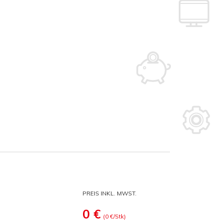
eckung, da dies den Preis für diese Papierkategorie beeinflusst. So
PREIS INKL. MWST.
0
€
(
0
€/Stk)