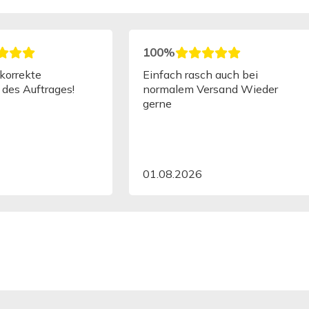
100%
önliche Beratung,
Freundliche, schnelle und
 Endprodukt auch so
kompetente Beratung am
ie es soll - gerade
Telefon. Rasche, verlässliche
icht so viel
Lieferung.
mit Papierqualitäten
hat.
6
29.07.2026
100%
st absolut mein
Die Bücher wurden noch
r Dienstleister für
einmal einzeln verpackt. Das
uckten Dateien. Ich
ist eine unerwartete, aber sehr
er Expresta. Die
tolle Überraschung gewesen!
st einwandfrei und die