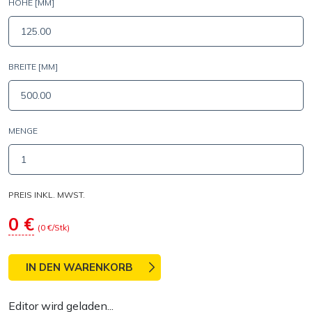
HÖHE [MM]
BREITE [MM]
MENGE
PREIS INKL. MWST.
0
€
(
0
€/Stk)
IN DEN WARENKORB
Editor wird geladen...