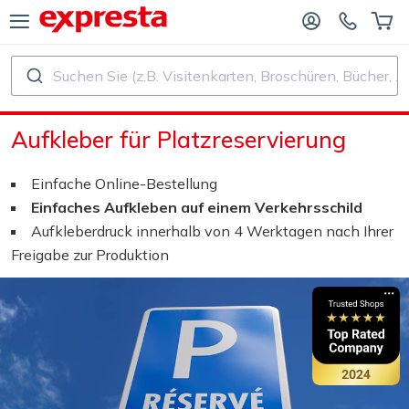
Suchen Sie (z.B. Visitenkarten, Broschüren, Bücher, ...)
ALLE PRODUKTE
FÜR VERLAGE UND AUTOREN
Aufkleber für Platzreservierung
R BUCHVERLAGE
Druck
Einfache Online-Bestellung
R SELF‑PUBLISHER
Druck und Bindung
Einfaches Aufkleben auf einem Verkehrsschild
Aufkleberdruck innerhalb von 4 Werktagen nach Ihrer
CHDRUCK
Aufkleber und Etiketten
Freigabe zur Produktion
Kalender
Stempel herstellen