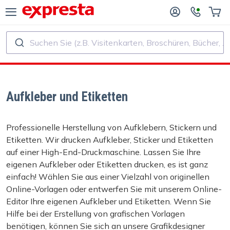
Suchen Sie (z.B. Visitenkarten, Broschüren, Bücher, ...)
ALLE PRODUKTE
FÜR VERLAGE UND AUTOREN
R BUCHVERLAGE
Druck
Aufkleber und Etiketten
R SELF‑PUBLISHER
Druck und Bindung
Professionelle Herstellung von Aufklebern, Stickern und
Etiketten. Wir drucken Aufkleber, Sticker und Etiketten
CHDRUCK
Aufkleber und Etiketten
auf einer High-End-Druckmaschine. Lassen Sie Ihre
eigenen Aufkleber oder Etiketten drucken, es ist ganz
Kalender
einfach! Wählen Sie aus einer Vielzahl von originellen
Online-Vorlagen oder entwerfen Sie mit unserem Online-
Editor Ihre eigenen Aufkleber und Etiketten. Wenn Sie
Stempel herstellen
Hilfe bei der Erstellung von grafischen Vorlagen
benötigen, können Sie sich an unsere Grafikdesigner