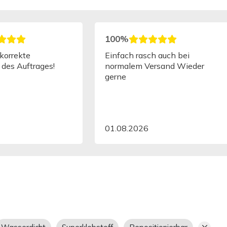
100%
10
 alles
Tolle persönliche Beratung,
Freu
nd ist
damit das Endprodukt auch so
kom
aussieht wie es soll - gerade
Tele
ten
wenn man nicht so viel
Lief
Erfahrung mit Papierqualitäten
ehmen
/ Farbbild hat.
chnell!
31.07.2026
29.
100%
10
Expresta ist absolut mein
Die 
preferierter Dienstleister für
einm
meine gedruckten Dateien. Ich
ist 
wähle immer Expresta. Die
toll
Qualität ist einwandfrei und die