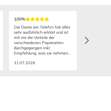
0%
100%
ndliche, schnelle und
Sehr rasche und unkompl
petente Beratung am
Abwicklung. Die bestellt
fon. Rasche, verlässliche
Etiketten innerhalb von 
erung.
Arbeitstagen erhalten. S
gute Qualität.
07.2026
29.07.2026
0%
100%
Bücher wurden noch
Alles einfach und
al einzeln verpackt. Das
unkompliziert! Vielen Da
eine unerwartete, aber sehr
e Überraschung gewesen!