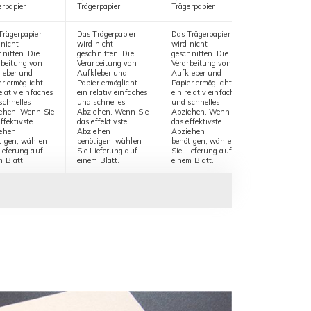
erpapier
Trägerpapier
Trägerpapier
Trägerpapier
Trägerpapier
Das Trägerpapier
Das Trägerpapier
Das Trägerpa
 nicht
wird nicht
wird nicht
wird nicht
hnitten. Die
geschnitten. Die
geschnitten. Die
geschnitten.
rbeitung von
Verarbeitung von
Verarbeitung von
Verarbeitung
leber und
Aufkleber und
Aufkleber und
Aufkleber u
er ermöglicht
Papier ermöglicht
Papier ermöglicht
Papier ermög
elativ einfaches
ein relativ einfaches
ein relativ einfaches
ein relativ e
schnelles
und schnelles
und schnelles
und schnelle
ehen. Wenn Sie
Abziehen. Wenn Sie
Abziehen. Wenn Sie
Abziehen. W
ffektivste
das effektivste
das effektivste
das effektivs
ehen
Abziehen
Abziehen
Abziehen
tigen, wählen
benötigen, wählen
benötigen, wählen
benötigen, 
Lieferung auf
Sie Lieferung auf
Sie Lieferung auf
Sie Lieferun
m Blatt.
einem Blatt.
einem Blatt.
einem Blatt.