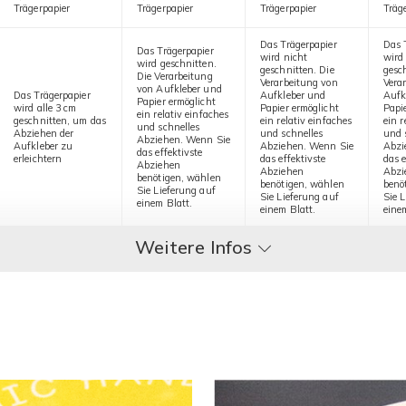
Trägerpapier
Trägerpapier
Trägerpapier
Träg
Das Trägerpapier
Das 
Das Trägerpapier
wird nicht
wird
wird geschnitten.
geschnitten. Die
gesc
Die Verarbeitung
Verarbeitung von
Vera
von Aufkleber und
Das Trägerpapier
Aufkleber und
Aufk
Papier ermöglicht
wird alle 3 cm
Papier ermöglicht
Papi
ein relativ einfaches
geschnitten, um das
ein relativ einfaches
ein r
und schnelles
Abziehen der
und schnelles
und 
Abziehen. Wenn Sie
Aufkleber zu
Abziehen. Wenn Sie
Abzi
das effektivste
erleichtern
das effektivste
das e
Abziehen
Abziehen
Abzi
benötigen, wählen
benötigen, wählen
benö
Sie Lieferung auf
Sie Lieferung auf
Sie 
einem Blatt.
einem Blatt.
eine
Weitere Infos