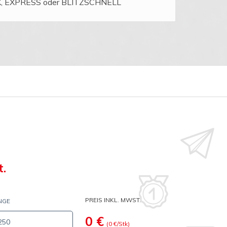
AX, EXPRESS oder BLITZSCHNELL
t.
PREIS INKL. MWST.
NGE
0
€
(
0
€/Stk)