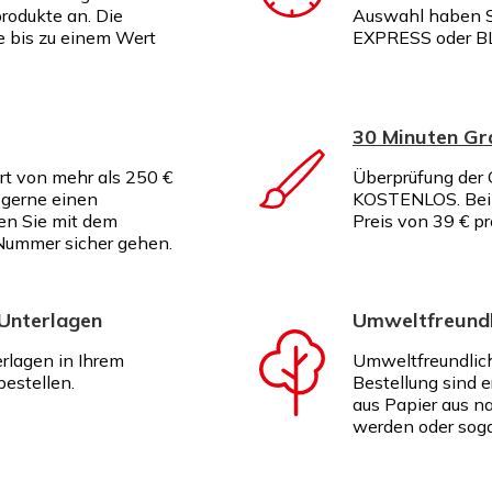
rodukte an. Die
Auswahl haben S
te bis zu einem Wert
EXPRESS oder B
30 Minuten G
rt von mehr als 250 €
Überprüfung der G
 gerne einen
KOSTENLOS. Bei I
en Sie mit dem
Preis von 39 € p
Nummer sicher gehen.
 Unterlagen
Umweltfreundl
erlagen in Ihrem
Umweltfreundlich
estellen.
Bestellung sind e
aus Papier aus na
werden oder soga