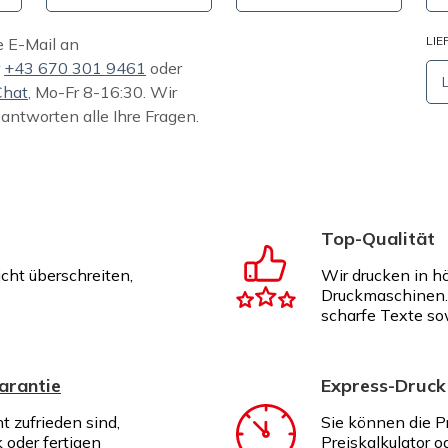
LIE
e E-Mail an
r
+43 670 301 9461
oder
Chat
, Mo-Fr 8-16:30. Wir
eantworten alle Ihre Fragen.
Top-Qualität
icht überschreiten,
Wir drucken in h
Druckmaschinen. 
scharfe Texte so
arantie
Express-Druck
ht zufrieden sind,
Sie können die P
k oder fertigen
Preiskalkulator o