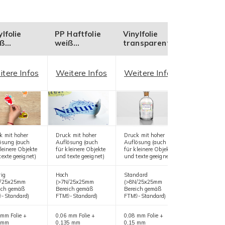
07.2026
27.07.2026
ylfolie
PP Haftfolie
Vinylfolie
PP Haftf
iß
weiß
transparent
transpa
nzend
ökologisch
glänzend
ökologis
ziehbare)
tere Infos
Weitere Infos
Weitere Infos
Weitere 
k mit hoher
Druck mit hoher
Druck mit hoher
Druck mit h
ösung (auch
Auflösung (auch
Auflösung (auch
Auflösung (
leinere Objekte
für kleinere Objekte
für kleinere Objekte
für kleinere 
texte geeignet)
und texte geeignet)
und texte geeignet)
und texte ge
rig
Hoch
Standard
Standard
N/25x25mm
(>7N/25x25mm
(>8N/25x25mm
(>7N/25x25
ich gemäß
Bereich gemäß
Bereich gemäß
Bereich gem
-Standard)
FTM9-Standard)
FTM9-Standard)
FTM9-Stand
 mm Folie +
0,06 mm Folie +
0,08 mm Folie +
0,06 mm Foli
 mm
0,135 mm
0,15 mm
0,135 mm