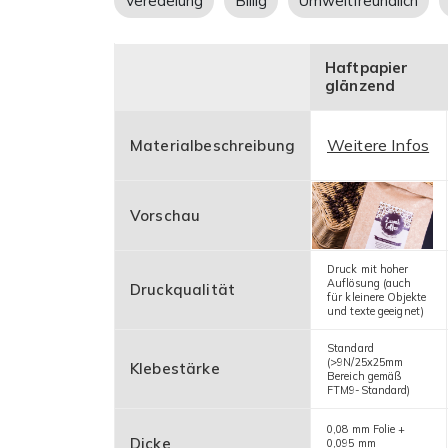
Veredelung
Billig
Umweltfreundlich
Haftpapier
glänzend
Weitere Infos
Materialbeschreibung
Vorschau
Druck mit hoher
Auflösung (auch
Druckqualität
für kleinere Objekte
und texte geeignet)
Standard
(>9N/25x25mm
Klebestärke
Bereich gemäß
FTM9-Standard)
0,08 mm Folie +
Dicke
0,095 mm