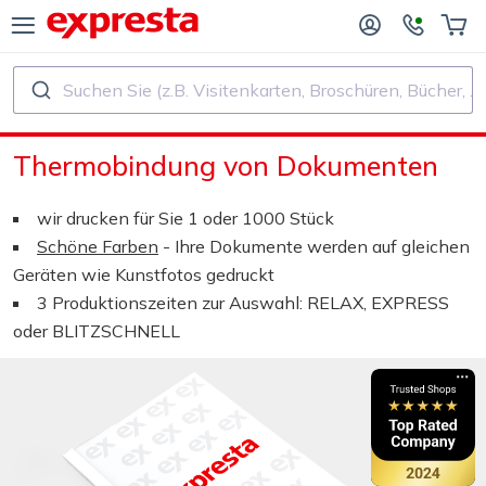
Suchen Sie (z.B. Visitenkarten, Broschüren, Bücher, ...)
ALLE PRODUKTE
FÜR VERLAGE UND AUTOREN
Thermobindung von Dokumenten
R BUCHVERLAGE
Druck
wir drucken für Sie 1 oder 1000 Stück
R SELF‑PUBLISHER
Druck und Bindung
Schöne Farben
- Ihre Dokumente werden auf gleichen
Geräten wie Kunstfotos gedruckt
CHDRUCK
Aufkleber und Etiketten
3 Produktionszeiten zur Auswahl: RELAX, EXPRESS
oder BLITZSCHNELL
Kalender
Stempel herstellen