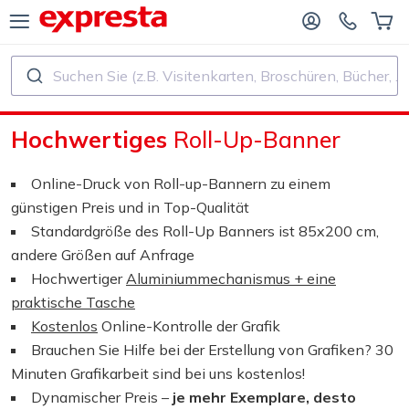
Suchen Sie (z.B. Visitenkarten, Broschüren, Bücher, ...)
ALLE PRODUKTE
FÜR VERLAGE UND AUTOREN
Hochwertiges
Roll-Up-Banner
R BUCHVERLAGE
Druck
Online-Druck von Roll-up-Bannern zu einem
R SELF‑PUBLISHER
Druck und Bindung
günstigen Preis und in Top-Qualität
Standardgröße des Roll-Up Banners ist 85x200 cm,
CHDRUCK
Aufkleber und Etiketten
andere Größen auf Anfrage
Hochwertiger
Aluminiummechanismus + eine
praktische Tasche
Kalender
Kostenlos
Online-Kontrolle der Grafik
Brauchen Sie Hilfe bei der Erstellung von Grafiken? 30
Stempel herstellen
Minuten Grafikarbeit sind bei uns kostenlos!
Dynamischer Preis –
je mehr Exemplare, desto