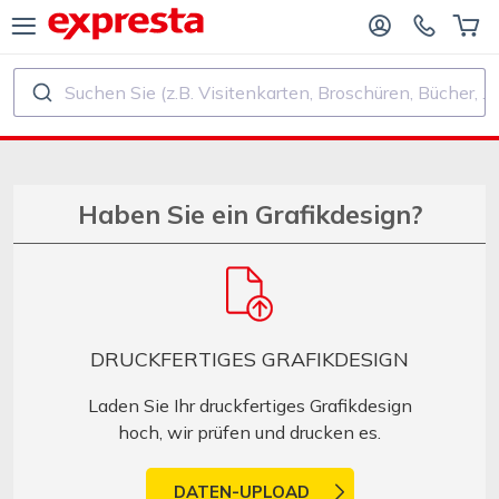
Suchen Sie (z.B. Visitenkarten, Broschüren, Bücher, ...)
ALLE PRODUKTE
FÜR VERLAGE UND AUTOREN
R BUCHVERLAGE
Druck
Haben Sie ein Grafikdesign?
R SELF‑PUBLISHER
Druck und Bindung
CHDRUCK
Aufkleber und Etiketten
DRUCKFERTIGES GRAFIKDESIGN
Kalender
Laden Sie Ihr druckfertiges Grafikdesign
hoch, wir prüfen und drucken es.
Stempel herstellen
DATEN-UPLOAD