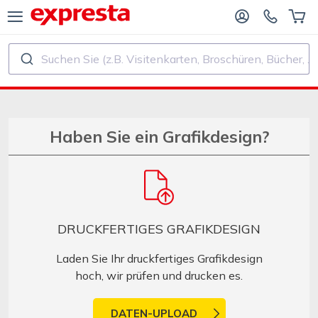
Suchen Sie (z.B. Visitenkarten, Broschüren, Bücher, ...)
ALLE PRODUKTE
FÜR VERLAGE UND AUTOREN
R BUCHVERLAGE
Druck
Haben Sie ein Grafikdesign?
R SELF‑PUBLISHER
Druck und Bindung
CHDRUCK
Aufkleber und Etiketten
DRUCKFERTIGES GRAFIKDESIGN
Kalender
Laden Sie Ihr druckfertiges Grafikdesign
hoch, wir prüfen und drucken es.
Stempel herstellen
DATEN-UPLOAD