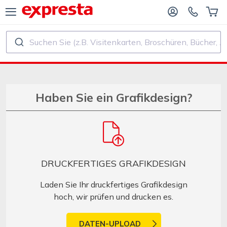
Suchen Sie (z.B. Visitenkarten, Broschüren, Bücher, ...)
ALLE PRODUKTE
FÜR VERLAGE UND AUTOREN
R BUCHVERLAGE
Druck
Haben Sie ein Grafikdesign?
R SELF‑PUBLISHER
Druck und Bindung
CHDRUCK
Aufkleber und Etiketten
DRUCKFERTIGES GRAFIKDESIGN
Kalender
Laden Sie Ihr druckfertiges Grafikdesign
hoch, wir prüfen und drucken es.
Stempel herstellen
DATEN-UPLOAD