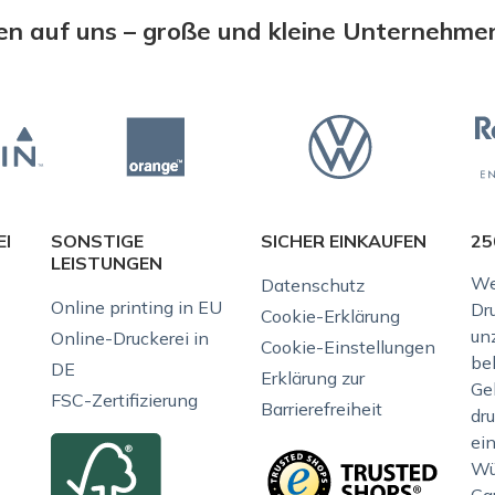
n auf uns – große und kleine Unternehme
EI
SONSTIGE
SICHER EINKAUFEN
25
LEISTUNGEN
We
Datenschutz
Online printing in EU
Dr
Cookie-Erklärung
unz
Online-Druckerei in
Cookie-Einstellungen
be
DE
Erklärung zur
Gel
FSC-Zertifizierung
Barrierefreiheit
dr
ei
Wü