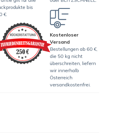
antie gilt für alle
oder BLITZSCHNELL.
uckprodukte bis
0 €.
Kostenloser
Versand
Bestellungen ab 60 €,
die 50 kg nicht
überschreiten, liefern
wir innerhalb
Österreich
versandkostenfrei.