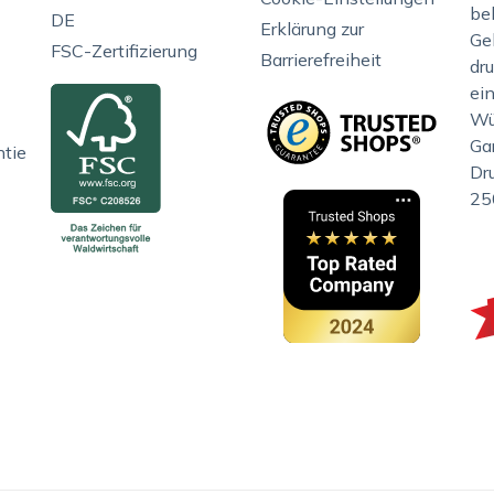
be
DE
Erklärung zur
Gel
FSC-Zertifizierung
Barrierefreiheit
dr
ei
Wü
Gar
ntie
Dr
25