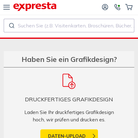
Suchen Sie (z.B. Visitenkarten, Broschüren, Bücher, ...)
ALLE PRODUKTE
FÜR VERLAGE UND AUTOREN
R BUCHVERLAGE
Druck
Haben Sie ein Grafikdesign?
R SELF‑PUBLISHER
Druck und Bindung
CHDRUCK
Aufkleber und Etiketten
DRUCKFERTIGES GRAFIKDESIGN
Kalender
Laden Sie Ihr druckfertiges Grafikdesign
hoch, wir prüfen und drucken es.
Stempel herstellen
DATEN-UPLOAD