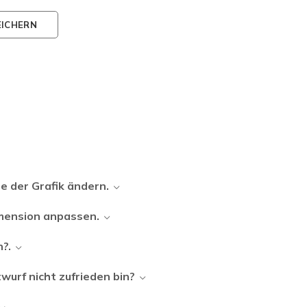
EICHERN
e der Grafik ändern.
imension anpassen.
n?.
wurf nicht zufrieden bin?