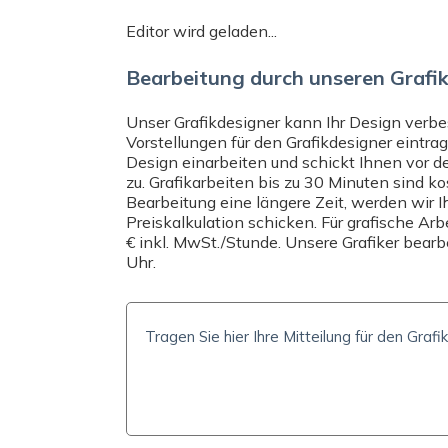
FORMAT UND FALZART
MATERIAL
Editor wird geladen...
DIN A6
Glänzendes Postka
Bearbeitung durch unseren Grafi
Brauchen Sie Hilfe? Senden Sie uns ei
Unser Grafikdesigner kann Ihr Design verbes
info@expresta.at
, rufen Sie uns an un
Vorstellungen für den Grafikdesigner eintra
kontaktieren Sie uns direkt per
Online
Design einarbeiten und schickt Ihnen vor d
helfen Ihnen bei Ihrer Bestellung und 
zu. Grafikarbeiten bis zu 30 Minuten sind ko
Bearbeitung eine längere Zeit, werden wir I
Preiskalkulation schicken. Für grafische Ar
€ inkl. MwSt./Stunde. Unsere Grafiker bear
Uhr.