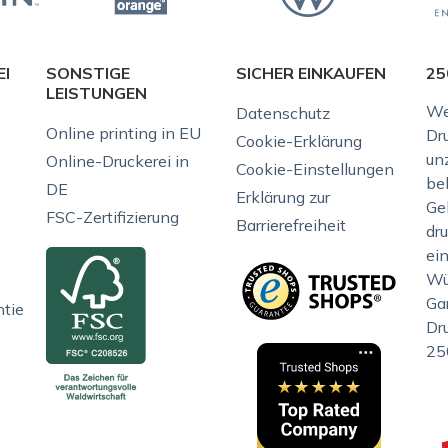
EI
SONSTIGE
SICHER EINKAUFEN
25
LEISTUNGEN
We
Datenschutz
Online printing in EU
Dr
Cookie-Erklärung
unz
Online-Druckerei in
Cookie-Einstellungen
be
DE
Erklärung zur
Gel
FSC-Zertifizierung
Barrierefreiheit
dr
ei
Wü
Gar
ntie
Dr
25