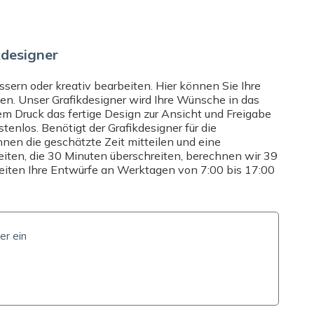
ZUSATZOPTIONEN
MEN
DRUCK
rtenpapier mit matter Rückseite (0,39 mm / 365 g/m²)
Wählen
Beidseitiger Druck
kdesigner
LIEFERZEIT UND -KOSTEN
ne E-Mail an
sern oder kreativ bearbeiten. Hier können Sie Ihre
ter
+43 670 301 9461
oder
gen. Unser Grafikdesigner wird Ihre Wünsche in das
Liefermöglichkeiten
-Chat
, Mo-Fr 8-16:30. Wir
em Druck das fertige Design zur Ansicht und Freigabe
beantworten alle Ihre Fragen.
stenlos. Benötigt der Grafikdesigner für die
hnen die geschätzte Zeit mitteilen und eine
beiten, die 30 Minuten überschreiten, berechnen wir 39
beiten Ihre Entwürfe an Werktagen von 7:00 bis 17:00