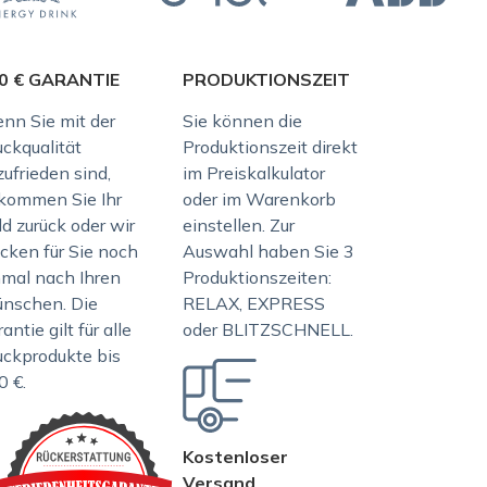
0 € GARANTIE
PRODUKTIONSZEIT
nn Sie mit der
Sie können die
uckqualität
Produktionszeit direkt
ufrieden sind,
im Preiskalkulator
kommen Sie Ihr
oder im Warenkorb
d zurück oder wir
einstellen. Zur
ucken für Sie noch
Auswahl haben Sie 3
nmal nach Ihren
Produktionszeiten:
nschen. Die
RELAX, EXPRESS
antie gilt für alle
oder BLITZSCHNELL.
uckprodukte bis
0 €.
Kostenloser
Versand