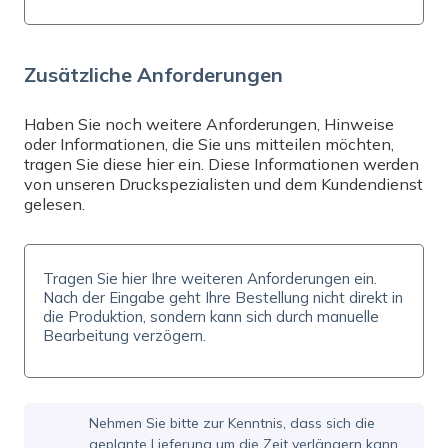
Brauchen Sie Hilfe? Senden Sie uns eine E-Mail
an
info@expresta.at
, rufen Sie uns an unter
+43
670 301 9461
oder kontaktieren Sie uns direkt
Zusätzliche Anforderungen
per
Online-Chat
, Mo-Fr 8-16:30. Wir helfen
Ihnen bei Ihrer Bestellung und beantworten alle
Ihre Fragen.
Haben Sie noch weitere Anforderungen, Hinweise
oder Informationen, die Sie uns mitteilen möchten,
tragen Sie diese hier ein. Diese Informationen werden
von unseren Druckspezialisten und dem Kundendienst
gelesen.
Nehmen Sie bitte zur Kenntnis, dass sich die
geplante Lieferung um die Zeit verlängern kann,