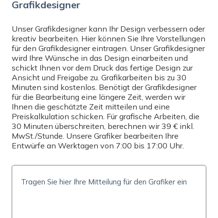
Grafikdesigner
Wählen
Unser Grafikdesigner kann Ihr Design verbessern oder
kreativ bearbeiten. Hier können Sie Ihre Vorstellungen
DRUCK
für den Grafikdesigner eintragen. Unser Grafikdesigner
wird Ihre Wünsche in das Design einarbeiten und
Beidseitiger Druck
schickt Ihnen vor dem Druck das fertige Design zur
Ansicht und Freigabe zu. Grafikarbeiten bis zu 30
MENGE
Minuten sind kostenlos. Benötigt der Grafikdesigner
für die Bearbeitung eine längere Zeit, werden wir
Ihnen die geschätzte Zeit mitteilen und eine
Preiskalkulation schicken. Für grafische Arbeiten, die
30 Minuten überschreiten, berechnen wir 39 € inkl.
PREIS INKL. MWST.
MwSt./Stunde. Unsere Grafiker bearbeiten Ihre
Wir können den Preis für die ausgewählten Parameter
Entwürfe an Werktagen von 7:00 bis 17:00 Uhr.
nicht berechnen.
Parameter zurücksetzen
LIEFERZEIT UND -KOSTEN
Liefermöglichkeiten