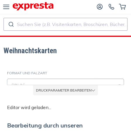
Suchen Sie (z.B. Visitenkarten, Broschüren, Bücher, ...)
ALLE PRODUKTE
FÜR VERLAGE UND AUTOREN
R BUCHVERLAGE
Druck
Weihnachtskarten
R SELF‑PUBLISHER
Druck und Bindung
FORMAT UND FALZART
CHDRUCK
Aufkleber und Etiketten
DIN A6
DRUCKPARAMETER BEARBEITEN
Kalender
MATERIAL
Editor wird geladen...
Glänzendes Postkartenpapier mit matter Rückseite (0,39 mm / 
Stempel herstellen
Bearbeitung durch unseren
ZUSATZOPTIONEN