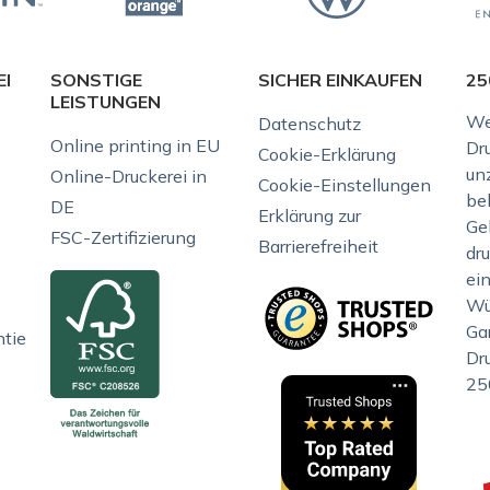
EI
SONSTIGE
SICHER EINKAUFEN
25
LEISTUNGEN
We
Datenschutz
Online printing in EU
Dr
Cookie-Erklärung
unz
Online-Druckerei in
Cookie-Einstellungen
be
DE
Erklärung zur
Gel
FSC-Zertifizierung
Barrierefreiheit
dr
ei
Wü
Gar
ntie
Dr
25