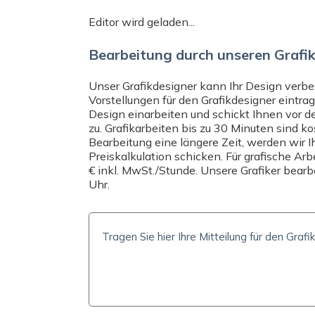
FORMAT UND FALZART
MATERIAL
Editor wird geladen...
DIN A6
Glänzendes Postka
Bearbeitung durch unseren Grafi
Brauchen Sie Hilfe? Senden Sie uns ei
Unser Grafikdesigner kann Ihr Design verbes
info@expresta.at
, rufen Sie uns an un
Vorstellungen für den Grafikdesigner eintra
kontaktieren Sie uns direkt per
Online
Design einarbeiten und schickt Ihnen vor d
helfen Ihnen bei Ihrer Bestellung und 
zu. Grafikarbeiten bis zu 30 Minuten sind ko
Bearbeitung eine längere Zeit, werden wir I
Preiskalkulation schicken. Für grafische Ar
€ inkl. MwSt./Stunde. Unsere Grafiker bear
Uhr.