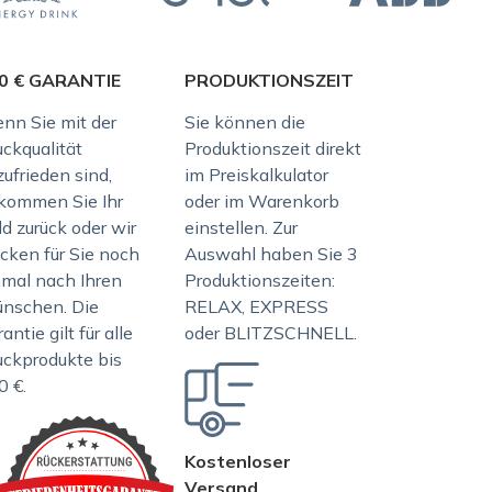
0 € GARANTIE
PRODUKTIONSZEIT
nn Sie mit der
Sie können die
uckqualität
Produktionszeit direkt
ufrieden sind,
im Preiskalkulator
kommen Sie Ihr
oder im Warenkorb
d zurück oder wir
einstellen. Zur
ucken für Sie noch
Auswahl haben Sie 3
nmal nach Ihren
Produktionszeiten:
nschen. Die
RELAX, EXPRESS
antie gilt für alle
oder BLITZSCHNELL.
uckprodukte bis
0 €.
Kostenloser
Versand