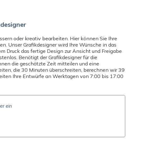
ZUSATZOPTIONEN
MEN
DRUCK
rtenpapier mit matter Rückseite (0,39 mm / 365 g/m²)
Wählen
Einseitiger Druck
kdesigner
LIEFERZEIT UND -KOSTEN
ne E-Mail an
sern oder kreativ bearbeiten. Hier können Sie Ihre
ter
+43 670 301 9461
oder
gen. Unser Grafikdesigner wird Ihre Wünsche in das
Liefermöglichkeiten
-Chat
, Mo-Fr 8-16:30. Wir
em Druck das fertige Design zur Ansicht und Freigabe
beantworten alle Ihre Fragen.
stenlos. Benötigt der Grafikdesigner für die
hnen die geschätzte Zeit mitteilen und eine
beiten, die 30 Minuten überschreiten, berechnen wir 39
beiten Ihre Entwürfe an Werktagen von 7:00 bis 17:00