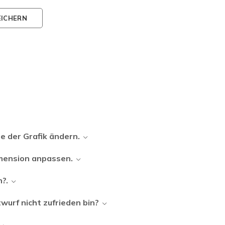
EICHERN
e der Grafik ändern.
imension anpassen.
n?.
wurf nicht zufrieden bin?