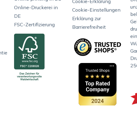
Cookie-Erklärung
unz
Online-Druckerei in
Cookie-Einstellungen
be
DE
Erklärung zur
Gel
FSC-Zertifizierung
Barrierefreiheit
dr
ei
Wü
Gar
ntie
Dr
25