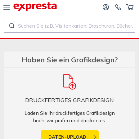
Suchen Sie (z.B. Visitenkarten, Broschüren, Bücher, ...)
ALLE PRODUKTE
FÜR VERLAGE UND AUTOREN
R BUCHVERLAGE
Druck
Haben Sie ein Grafikdesign?
R SELF‑PUBLISHER
Druck und Bindung
CHDRUCK
Aufkleber und Etiketten
DRUCKFERTIGES GRAFIKDESIGN
Kalender
Laden Sie Ihr druckfertiges Grafikdesign
hoch, wir prüfen und drucken es.
Stempel herstellen
DATEN-UPLOAD