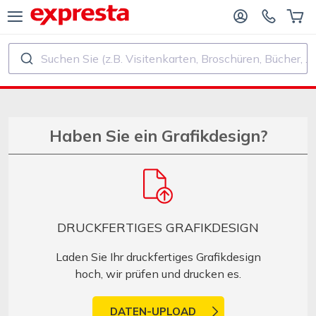
Suchen Sie (z.B. Visitenkarten, Broschüren, Bücher, ...)
ALLE PRODUKTE
FÜR VERLAGE UND AUTOREN
R BUCHVERLAGE
Druck
Haben Sie ein Grafikdesign?
R SELF‑PUBLISHER
Druck und Bindung
CHDRUCK
Aufkleber und Etiketten
DRUCKFERTIGES GRAFIKDESIGN
Kalender
Laden Sie Ihr druckfertiges Grafikdesign
hoch, wir prüfen und drucken es.
Stempel herstellen
DATEN-UPLOAD