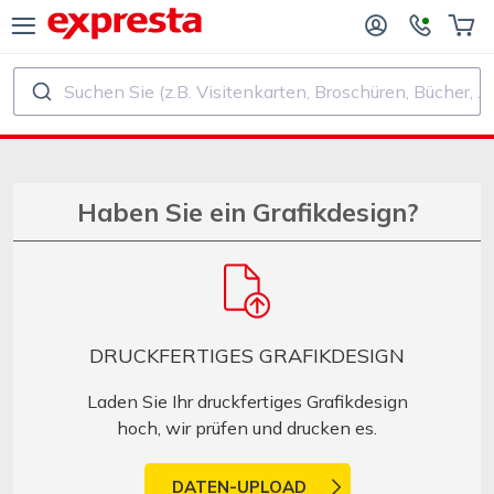
Suchen Sie (z.B. Visitenkarten, Broschüren, Bücher, ...)
ALLE PRODUKTE
FÜR VERLAGE UND AUTOREN
R BUCHVERLAGE
Druck
Haben Sie ein Grafikdesign?
R SELF‑PUBLISHER
Druck und Bindung
CHDRUCK
Aufkleber und Etiketten
DRUCKFERTIGES GRAFIKDESIGN
Kalender
Laden Sie Ihr druckfertiges Grafikdesign
hoch, wir prüfen und drucken es.
Stempel herstellen
DATEN-UPLOAD