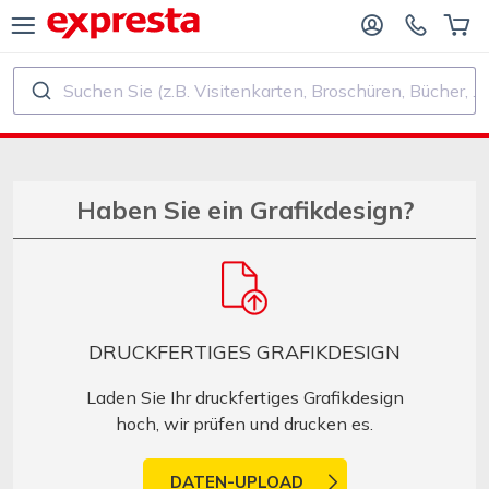
Suchen Sie (z.B. Visitenkarten, Broschüren, Bücher, ...)
ALLE PRODUKTE
FÜR VERLAGE UND AUTOREN
R BUCHVERLAGE
Druck
Haben Sie ein Grafikdesign?
R SELF‑PUBLISHER
Druck und Bindung
CHDRUCK
Aufkleber und Etiketten
DRUCKFERTIGES GRAFIKDESIGN
Kalender
Laden Sie Ihr druckfertiges Grafikdesign
hoch, wir prüfen und drucken es.
Stempel herstellen
DATEN-UPLOAD