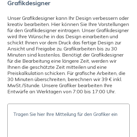
Grafikdesigner
Wählen
Unser Grafikdesigner kann Ihr Design verbessern oder
kreativ bearbeiten. Hier können Sie Ihre Vorstellungen
DRUCK
für den Grafikdesigner eintragen. Unser Grafikdesigner
wird Ihre Wünsche in das Design einarbeiten und
Einseitiger Druck
schickt Ihnen vor dem Druck das fertige Design zur
Ansicht und Freigabe zu. Grafikarbeiten bis zu 30
MENGE
Minuten sind kostenlos. Benötigt der Grafikdesigner
für die Bearbeitung eine längere Zeit, werden wir
Ihnen die geschätzte Zeit mitteilen und eine
Preiskalkulation schicken. Für grafische Arbeiten, die
30 Minuten überschreiten, berechnen wir 39 € inkl.
PREIS INKL. MWST.
MwSt./Stunde. Unsere Grafiker bearbeiten Ihre
0
€
Entwürfe an Werktagen von 7:00 bis 17:00 Uhr.
(
0
€/Stk)
LIEFERZEIT UND -KOSTEN
Liefermöglichkeiten