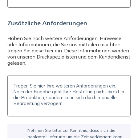
Brauchen Sie Hilfe? Senden Sie uns eine E-Mail
an
info@expresta.at
, rufen Sie uns an unter
+43
670 301 9461
oder kontaktieren Sie uns direkt
Zusätzliche Anforderungen
per
Online-Chat
, Mo-Fr 8-16:30. Wir helfen
Ihnen bei Ihrer Bestellung und beantworten alle
Ihre Fragen.
Haben Sie noch weitere Anforderungen, Hinweise
oder Informationen, die Sie uns mitteilen möchten,
tragen Sie diese hier ein. Diese Informationen werden
von unseren Druckspezialisten und dem Kundendienst
gelesen.
Nehmen Sie bitte zur Kenntnis, dass sich die
geplante Lieferung um die Zeit verlängern kann,