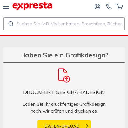
Suchen Sie (z.B. Visitenkarten, Broschüren, Bücher, ...)
ALLE PRODUKTE
FÜR VERLAGE UND AUTOREN
R BUCHVERLAGE
Druck
Haben Sie ein Grafikdesign?
R SELF‑PUBLISHER
Druck und Bindung
CHDRUCK
Aufkleber und Etiketten
DRUCKFERTIGES GRAFIKDESIGN
Kalender
Laden Sie Ihr druckfertiges Grafikdesign
hoch, wir prüfen und drucken es.
Stempel herstellen
DATEN-UPLOAD