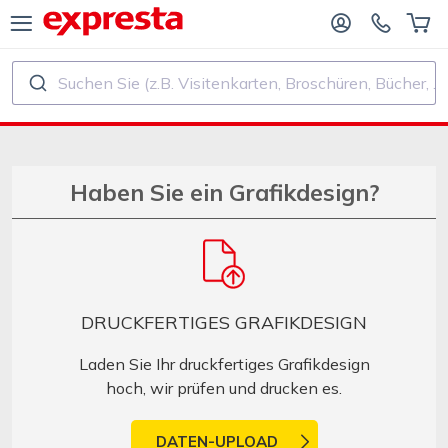
Suchen Sie (z.B. Visitenkarten, Broschüren, Bücher, ...)
ALLE PRODUKTE
FÜR VERLAGE UND AUTOREN
R BUCHVERLAGE
Druck
Haben Sie ein Grafikdesign?
R SELF‑PUBLISHER
Druck und Bindung
CHDRUCK
Aufkleber und Etiketten
DRUCKFERTIGES GRAFIKDESIGN
Kalender
Laden Sie Ihr druckfertiges Grafikdesign
hoch, wir prüfen und drucken es.
Stempel herstellen
DATEN-UPLOAD